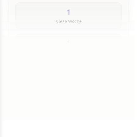
1
Diese Woche
1
Insgesamt
1 von 50 Artikeln gelesen
Weiterlesen