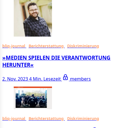
bliq-journal
Berichterstattung
Diskriminierung
»ME­DIEN SPIE­LEN DIE VER­ANT­WORTUNG
HERUNTER«
2. Nov. 2023
4 Min. Lesezeit
members
bliq-journal
Berichterstattung
Diskriminierung