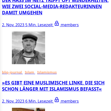
DER HASS IM NETZ TRIFFT OFT MINDER­HEITEN.
WIE ZWEI SOCIAL-MEDIA-REDAKTEU­RINNEN
DAMIT UMGEHEN
2. Nov. 2023
5 Min. Lesezeit
members
bliq-journal
Islam
Islamismus
»ES GIBT EINE MUSLI­MISCHE LINKE, DIE SICH
SCHON LÄNGER MIT ISLA­MISMUS BEFASST«
2. Nov. 2023
6 Min. Lesezeit
members