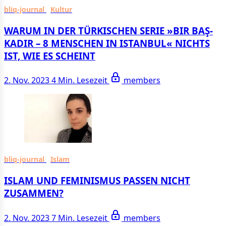
bliq-journal
Kultur
WARUM IN DER TÜR­KISCHEN SERIE »BIR BAŞ­
KADIR – 8 MEN­SCHEN IN ISTAN­BUL« NICHTS
IST, WIE ES SCHEINT
2. Nov. 2023
4 Min. Lesezeit
members
bliq-journal
Islam
ISLAM UND FE­MINISMUS PASSEN NICHT
ZUSAMMEN?
2. Nov. 2023
7 Min. Lesezeit
members