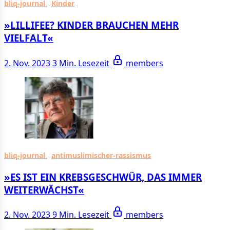
bliq-journal
Kinder
»LILLIFEE? KINDER BRAUCHEN MEHR
VIELFALT«
2. Nov. 2023
3 Min. Lesezeit
members
bliq-journal
antimuslimischer-rassismus
»ES IST EIN KREBS­GESCHWÜR, DAS IMMER
WEITER­WÄCHST«
2. Nov. 2023
9 Min. Lesezeit
members