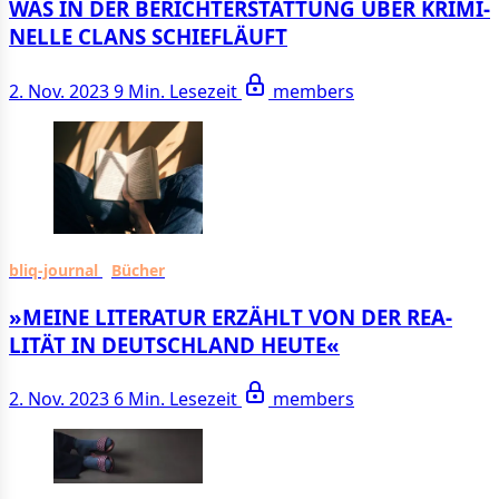
WAS IN DER BERICHT­ERSTATTUNG ÜBER KRIMI­
NELLE CLANS SCHIEF­LÄUFT
2. Nov. 2023
9 Min. Lesezeit
members
bliq-journal
Bücher
»MEINE LITE­RATUR ERZÄHLT VON DER REA­
LITÄT IN DEUTSCH­LAND HEUTE«
2. Nov. 2023
6 Min. Lesezeit
members