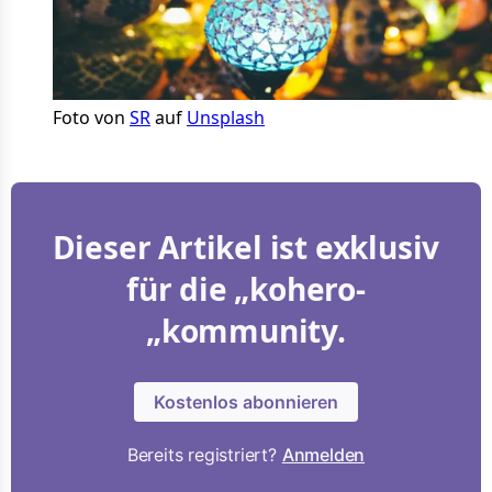
Foto von 
SR
 auf 
Unsplash
Dieser Artikel ist exklusiv
für die „kohero-
„kommunity.
Kostenlos abonnieren
Bereits registriert?
Anmelden