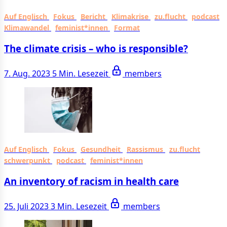
Auf Englisch
Fokus
Bericht
Klimakrise
zu.flucht
podcast
Klimawandel
feminist*innen
Format
The climate crisis – who is responsible?
7. Aug. 2023
5 Min. Lesezeit
members
Auf Englisch
Fokus
Gesundheit
Rassismus
zu.flucht
schwerpunkt
podcast
feminist*innen
An inventory of racism in health care
25. Juli 2023
3 Min. Lesezeit
members