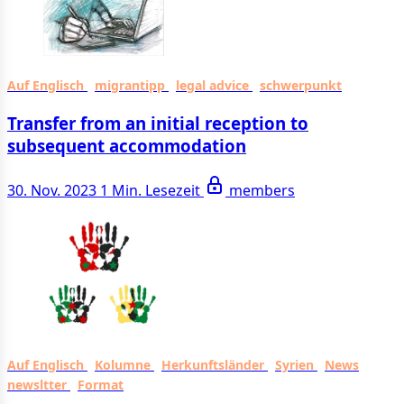
Auf Englisch
migrantipp
legal advice
schwerpunkt
Transfer from an initial reception to
subsequent accommodation
30. Nov. 2023
1 Min. Lesezeit
members
Auf Englisch
Kolumne
Herkunftsländer
Syrien
News
newsltter
Format