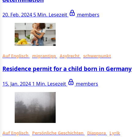
20. Feb. 2024
5 Min. Lesezeit
members
Auf Englisch
migrantipp
Asylrecht
schwerpunkt
Residence permit for a child born in Germany
15. Jan. 2024
1 Min. Lesezeit
members
Auf Englisch
Persönliche Geschichten
Diaspora
Lyrik