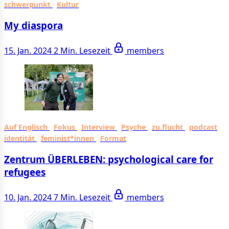
schwerpunkt
Kultur
My diaspora
15. Jan. 2024
2 Min. Lesezeit
members
Auf Englisch
Fokus
Interview
Psyche
zu.flucht
podcast
identität
feminist*innen
Format
Zentrum ÜBERLEBEN: psychological care for
refugees
10. Jan. 2024
7 Min. Lesezeit
members