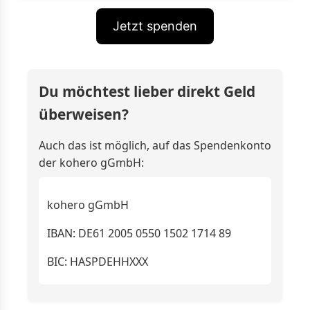
Gebühr von 1,5 % + 0,35 € fällig. Diese
Gebühr trägt kohero gGmbH!
Jetzt spenden
Regelmäßige Spenden können jederzeit
gekündigt werden.
kohero gGmbH nutzt die von Dir
Du möchtest lieber direkt Geld
angegebenen Daten ausschließlich zur
überweisen?
Spendenverwaltung und um Dir Infos zu
unseren Aktivitäten und
Auch das ist möglich, auf das Spendenkonto
Unterstützungsmöglichkeiten zukommen zu
der kohero gGmbH:
lassen.
Die kohero gGmbh ist vom Finanzamt
kohero gGmbH
Hamburg-Nord als gemeinnützig anerkannt.
Steuernummer: 17/432/17647
IBAN: DE61 2005 0550 1502 1714 89
BIC: HASPDEHHXXX