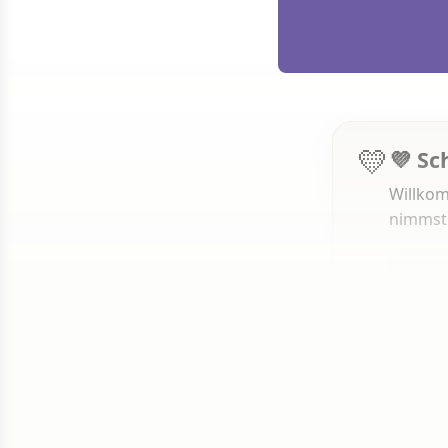
💛
💜 Sc
Willkom
nimmst
1 von 50
Weit