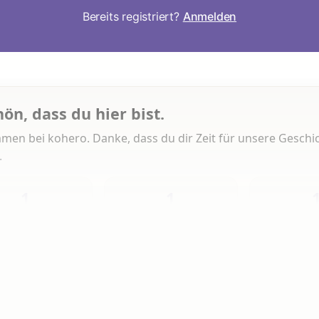
Bereits registriert?
Anmelden
hön, dass du hier bist.
men bei kohero. Danke, dass du dir Zeit für unsere Geschi
.
1
1
Heute
Diese Woche
Insg
 Artikeln gelesen
erlesen