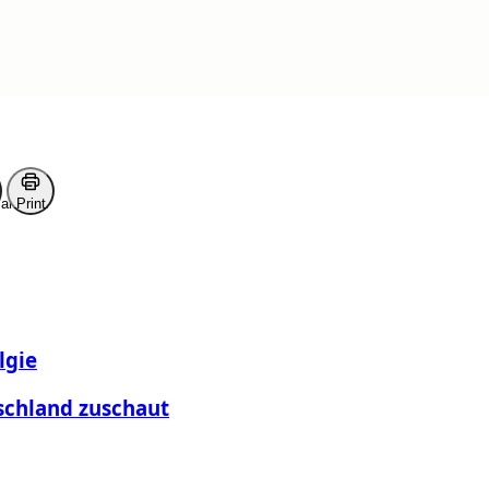
ark
Print
lgie
schland zuschaut