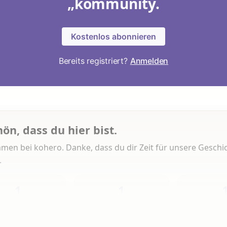
„kommunity.
Kostenlos abonnieren
Bereits registriert?
Anmelden
hön, dass du hier bist.
men bei kohero. Danke, dass du dir Zeit für unsere Geschi
.
1
1
Heute
Diese Woche
Insg