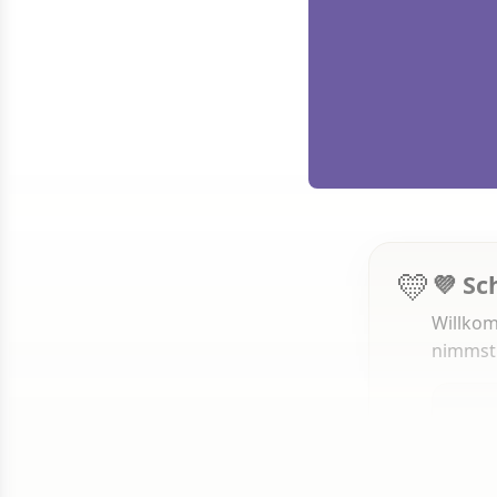
💛
💜 Sc
Willkom
nimmst