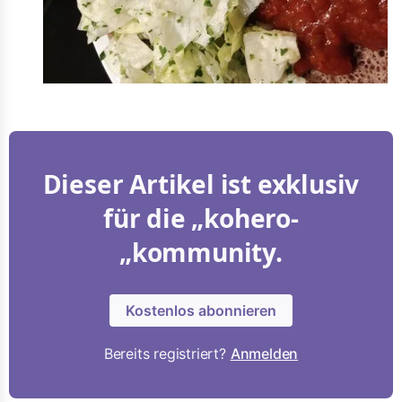
Dieser Artikel ist exklusiv
für die „kohero-
„kommunity.
Kostenlos abonnieren
Bereits registriert?
Anmelden