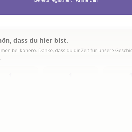
Bereits registriert?
Anmelden
hön, dass du hier bist.
men bei kohero. Danke, dass du dir Zeit für unsere Geschi
.
1
1
Heute
Diese Woche
Insg
 Artikeln gelesen
erlesen