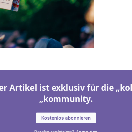
er Artikel ist exklusiv für die „ko
„kommunity.
Kostenlos abonnieren