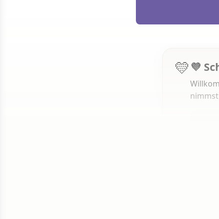
💛
💜 Sc
Willkom
nimmst
1 von 50
Weit