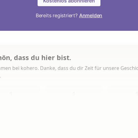
Kostenlos abonnieren
Bereits registriert?
Anmelden
hön, dass du hier bist.
men bei kohero. Danke, dass du dir Zeit für unsere Geschi
.
1
1
Heute
Diese Woche
Insg
 Artikeln gelesen