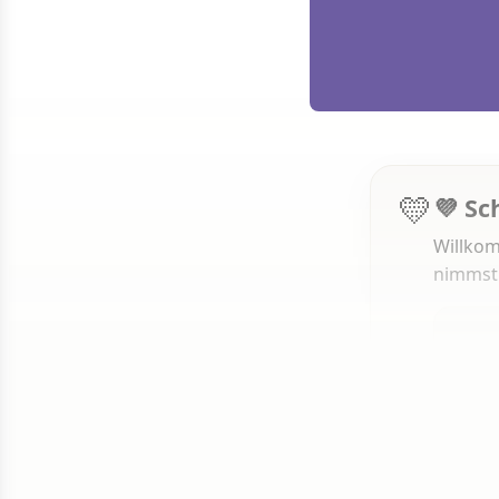
💛
💜 Sc
Willkom
nimmst
1 von 50