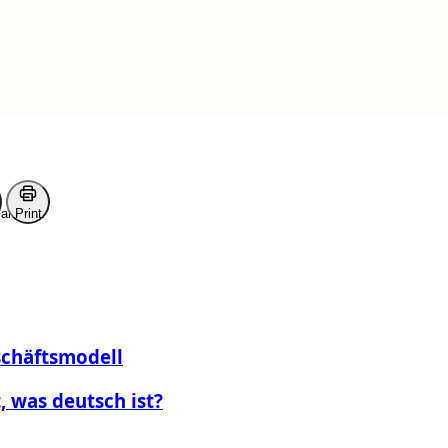
erlesen
ark
Print
schäftsmodell
, was deutsch ist?