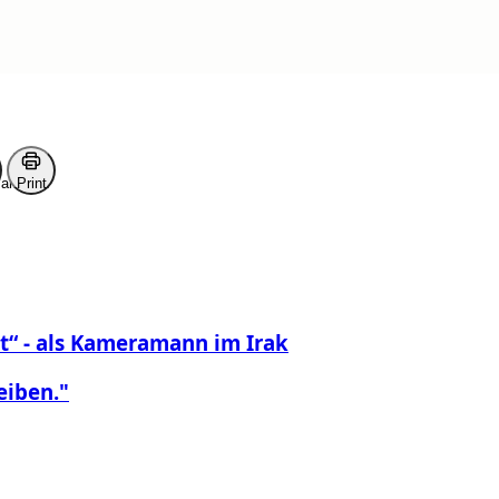
ark
Print
“ - als Kameramann im Irak
eiben."