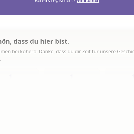
Bereits registriert?
Anmelden
hön, dass du hier bist.
men bei kohero. Danke, dass du dir Zeit für unsere Geschi
.
1
1
Heute
Diese Woche
Insg
 Artikeln gelesen
erlesen