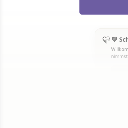
💛
💜 Sc
Willkom
nimmst
1 von 50
Weit