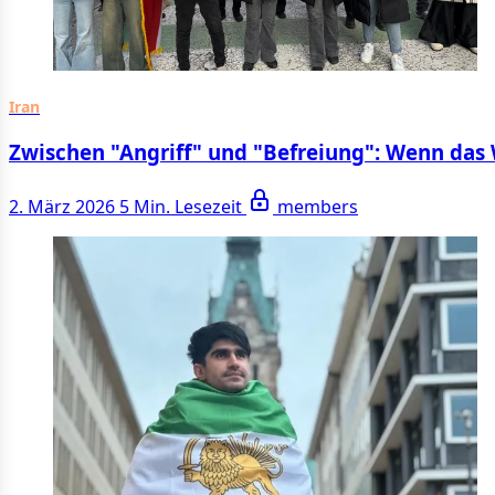
Iran
Zwischen "Angriff" und "Befreiung": Wenn da
2. März 2026
5 Min. Lesezeit
members