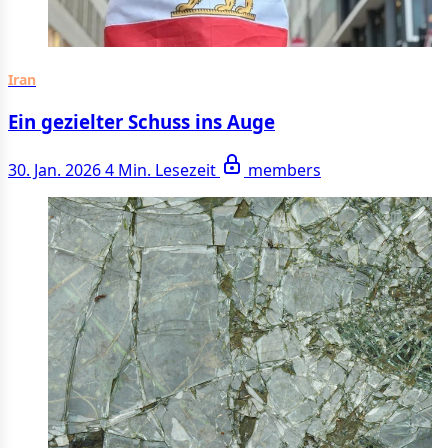
Iran
Ein gezielter Schuss ins Auge
30. Jan. 2026
4 Min. Lesezeit
members